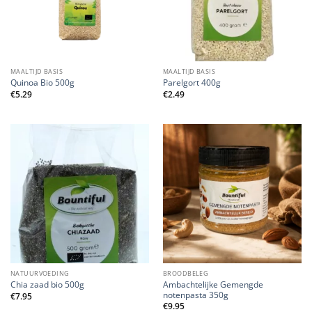
MAALTIJD BASIS
MAALTIJD BASIS
Quinoa Bio 500g
Parelgort 400g
€
5.29
€
2.49
NATUURVOEDING
BROODBELEG
Ambachtelijke Gemengde
Chia zaad bio 500g
notenpasta 350g
€
7.95
€
9.95