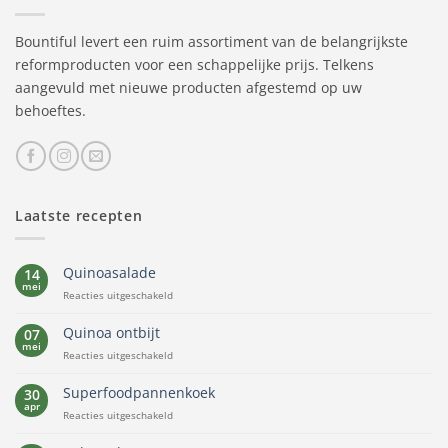
Bountiful levert een ruim assortiment van de belangrijkste
reformproducten voor een schappelijke prijs. Telkens
aangevuld met nieuwe producten afgestemd op uw
behoeftes.
Laatste recepten
Quinoasalade
14
mei
voor
Reacties uitgeschakeld
Quinoasalade
Quinoa ontbijt
07
mei
voor
Reacties uitgeschakeld
Quinoa
ontbijt
Superfoodpannenkoek
30
apr
voor
Reacties uitgeschakeld
Superfoodpannenkoek