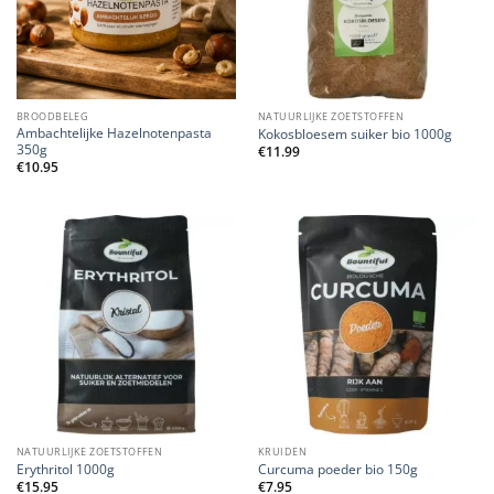
BROODBELEG
NATUURLIJKE ZOETSTOFFEN
Ambachtelijke Hazelnotenpasta
Kokosbloesem suiker bio 1000g
350g
€
11.99
€
10.95
NATUURLIJKE ZOETSTOFFEN
KRUIDEN
Erythritol 1000g
Curcuma poeder bio 150g
€
15.95
€
7.95