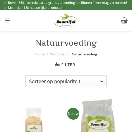
Ga
✅ Boven €60,- bestelwaarde gratis verzending! ✅ Binnen 1 werkdag verzonden!
✅ Meer dan 150 natuurlijke producten!
naar
inhoud
Natuurvoeding
Home
/
Producten
/
Natuurvoeding
FILTER
Nieuw