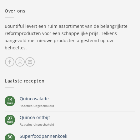
Over ons
Bountiful levert een ruim assortiment van de belangrijkste
reformproducten voor een schappelijke prijs. Telkens
aangevuld met nieuwe producten afgestemd op uw
behoeftes.
Laatste recepten
Quinoasalade
14
mei
voor
Reacties uitgeschakeld
Quinoasalade
Quinoa ontbijt
07
mei
voor
Reacties uitgeschakeld
Quinoa
ontbijt
Superfoodpannenkoek
30