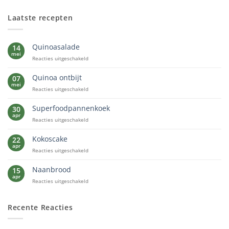
Laatste recepten
Quinoasalade
14
mei
voor
Reacties uitgeschakeld
Quinoasalade
Quinoa ontbijt
07
mei
voor
Reacties uitgeschakeld
Quinoa
ontbijt
Superfoodpannenkoek
30
apr
voor
Reacties uitgeschakeld
Superfoodpannenkoek
Kokoscake
22
apr
voor
Reacties uitgeschakeld
Kokoscake
Naanbrood
15
apr
voor
Reacties uitgeschakeld
Naanbrood
Recente Reacties