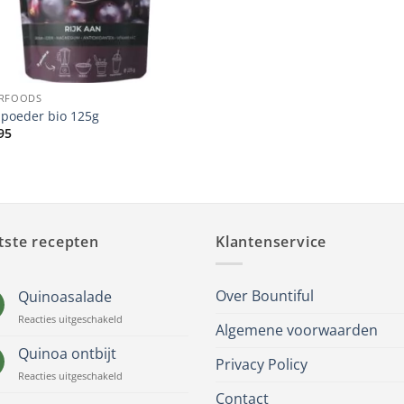
RFOODS
 poeder bio 125g
95
tste recepten
Klantenservice
Over Bountiful
Quinoasalade
voor
Reacties uitgeschakeld
Algemene voorwaarden
Quinoasalade
Quinoa ontbijt
Privacy Policy
voor
Reacties uitgeschakeld
Quinoa
Contact