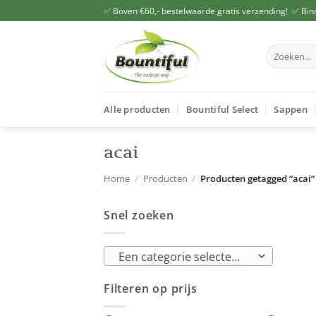
Ga
✅ Boven €60,- bestelwaarde gratis verzending! ✅ Bin
naar
inhoud
Zoeken
naar:
Alle producten
Bountiful Select
Sappen
acai
Home
/
Producten
/
Producten getagged “acai”
Snel zoeken
Een categorie selecteren
Filteren op prijs