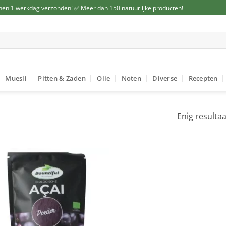
nen 1 werkdag verzonden! ✅ Meer dan 150 natuurlijke producten!
Muesli
Pitten & Zaden
Olie
Noten
Diverse
Recepten
Enig resultaa