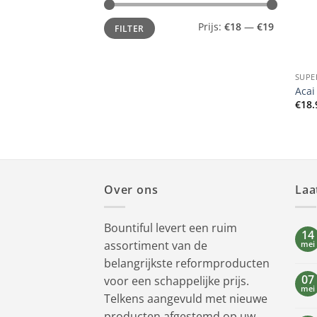
Min.
Max.
Prijs:
€18
—
€19
FILTER
prijs
prijs
+
SUPE
Acai
€
18.
Over ons
Laa
Bountiful levert een ruim
14
assortiment van de
mei
belangrijkste reformproducten
07
voor een schappelijke prijs.
mei
Telkens aangevuld met nieuwe
producten afgestemd op uw