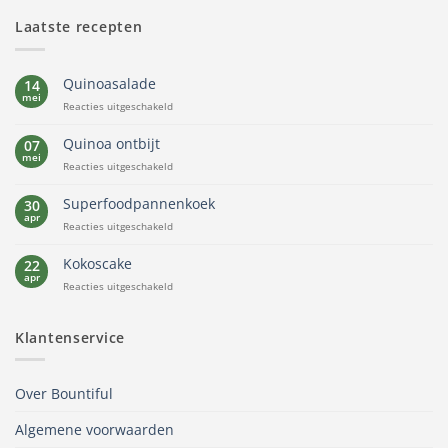
Laatste recepten
Quinoasalade
14
mei
voor
Reacties uitgeschakeld
Quinoasalade
Quinoa ontbijt
07
mei
voor
Reacties uitgeschakeld
Quinoa
ontbijt
Superfoodpannenkoek
30
apr
voor
Reacties uitgeschakeld
Superfoodpannenkoek
Kokoscake
22
apr
voor
Reacties uitgeschakeld
Kokoscake
Klantenservice
Over Bountiful
Algemene voorwaarden