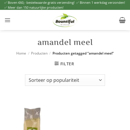
Ga
✅ Boven €60,- bestelwaarde gratis verzending! ✅ Binnen 1 werkdag verzonden!
✅ Meer dan 150 natuurlijke producten!
naar
inhoud
amandel meel
Home
/
Producten
/
Producten getagged “amandel meel”
FILTER