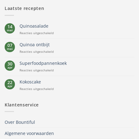
Laatste recepten
Quinoasalade
14
mei
voor
Reacties uitgeschakeld
Quinoasalade
Quinoa ontbijt
07
mei
voor
Reacties uitgeschakeld
Quinoa
ontbijt
Superfoodpannenkoek
30
apr
voor
Reacties uitgeschakeld
Superfoodpannenkoek
Kokoscake
22
apr
voor
Reacties uitgeschakeld
Kokoscake
Klantenservice
Over Bountiful
Algemene voorwaarden