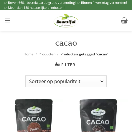
Ga
✅ Boven €60,- bestelwaarde gratis verzending! ✅ Binnen 1 werkdag verzonden!
✅ Meer dan 150 natuurlijke producten!
naar
inhoud
cacao
Home
/
Producten
/
Producten getagged “cacao”
FILTER