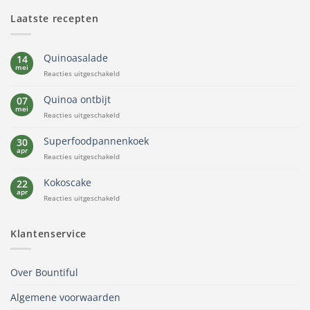
Laatste recepten
Quinoasalade
14
mei
voor
Reacties uitgeschakeld
Quinoasalade
Quinoa ontbijt
07
mei
voor
Reacties uitgeschakeld
Quinoa
ontbijt
Superfoodpannenkoek
30
apr
voor
Reacties uitgeschakeld
Superfoodpannenkoek
Kokoscake
22
apr
voor
Reacties uitgeschakeld
Kokoscake
Klantenservice
Over Bountiful
Algemene voorwaarden