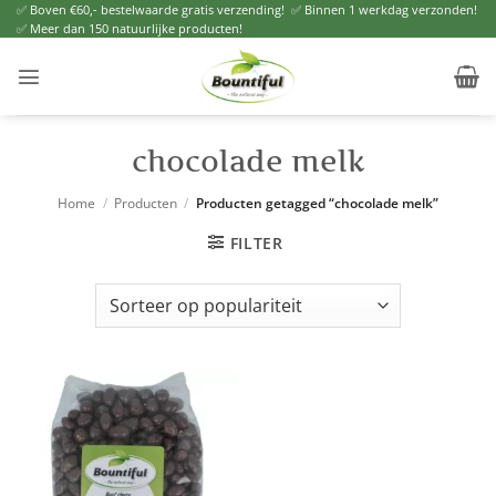
Ga
✅ Boven €60,- bestelwaarde gratis verzending! ✅ Binnen 1 werkdag verzonden!
✅ Meer dan 150 natuurlijke producten!
naar
inhoud
chocolade melk
Home
/
Producten
/
Producten getagged “chocolade melk”
FILTER