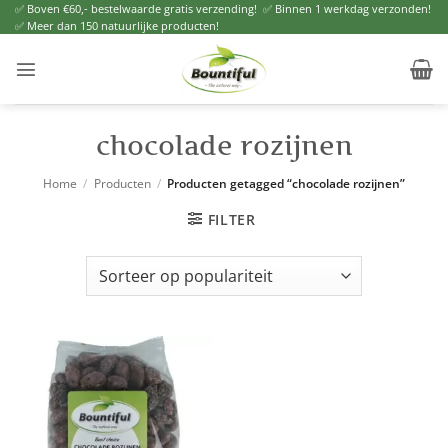
Ga
✅ Boven €60,- bestelwaarde gratis verzending! ✅ Binnen 1 werkdag verzonden!
✅ Meer dan 150 natuurlijke producten!
naar
inhoud
chocolade rozijnen
Home
/
Producten
/
Producten getagged “chocolade rozijnen”
FILTER