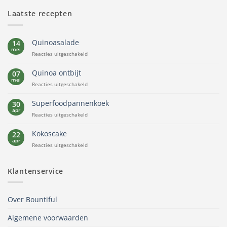
Laatste recepten
Quinoasalade
14
mei
voor
Reacties uitgeschakeld
Quinoasalade
Quinoa ontbijt
07
mei
voor
Reacties uitgeschakeld
Quinoa
ontbijt
Superfoodpannenkoek
30
apr
voor
Reacties uitgeschakeld
Superfoodpannenkoek
Kokoscake
22
apr
voor
Reacties uitgeschakeld
Kokoscake
Klantenservice
Over Bountiful
Algemene voorwaarden