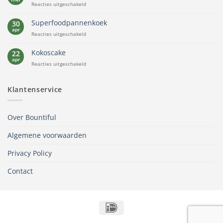
voor
Reacties uitgeschakeld
Quinoa
ontbijt
Superfoodpannenkoek
30
apr
voor
Reacties uitgeschakeld
Superfoodpannenkoek
Kokoscake
22
apr
voor
Reacties uitgeschakeld
Kokoscake
Klantenservice
Over Bountiful
Algemene voorwaarden
Privacy Policy
Contact
IDeal