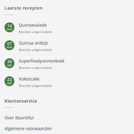
Laatste recepten
Quinoasalade
14
mei
voor
Reacties uitgeschakeld
Quinoasalade
Quinoa ontbijt
07
mei
voor
Reacties uitgeschakeld
Quinoa
ontbijt
Superfoodpannenkoek
30
apr
voor
Reacties uitgeschakeld
Superfoodpannenkoek
Kokoscake
22
apr
voor
Reacties uitgeschakeld
Kokoscake
Klantenservice
Over Bountiful
Algemene voorwaarden