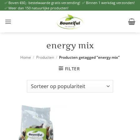
Ga
✅ Boven €60,- bestelwaarde gratis verzending! ✅ Binnen 1 werkdag verzonden!
✅ Meer dan 150 natuurlijke producten!
naar
inhoud
energy mix
Home
/
Producten
/
Producten getagged “energy mix”
FILTER