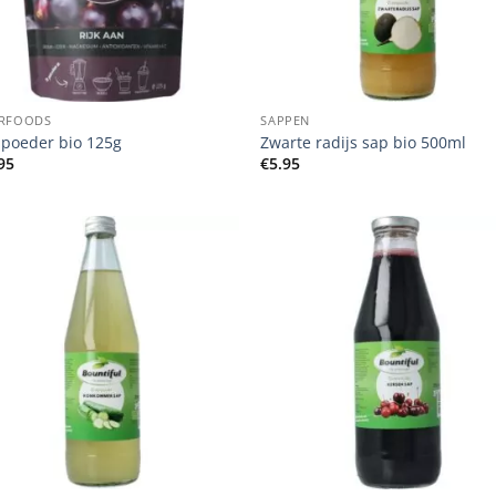
+
RFOODS
SAPPEN
 poeder bio 125g
Zwarte radijs sap bio 500ml
95
€
5.95
+