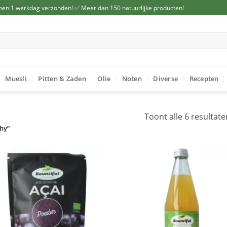
nen 1 werkdag verzonden! ✅ Meer dan 150 natuurlijke producten!
Muesli
Pitten & Zaden
Olie
Noten
Diverse
Recepten
Toont alle 6 resultate
hy”