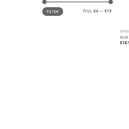
Min.
Max.
Prijs:
€4
—
€19
FILTER
prijs
prijs
+
SUPE
Acai
€
18.
+