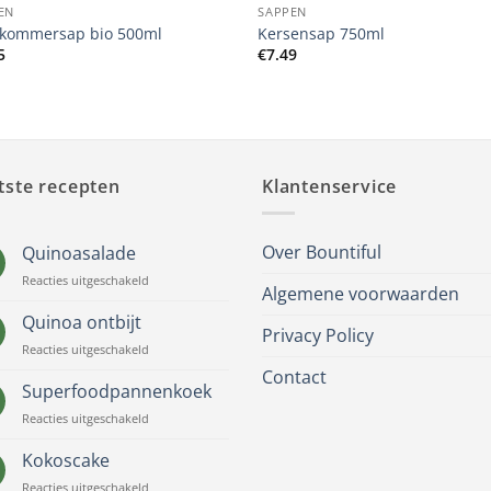
EN
SAPPEN
kommersap bio 500ml
Kersensap 750ml
5
€
7.49
tste recepten
Klantenservice
Over Bountiful
Quinoasalade
voor
Reacties uitgeschakeld
Algemene voorwaarden
Quinoasalade
Quinoa ontbijt
Privacy Policy
voor
Reacties uitgeschakeld
Quinoa
Contact
ontbijt
Superfoodpannenkoek
voor
Reacties uitgeschakeld
Superfoodpannenkoek
Kokoscake
voor
Reacties uitgeschakeld