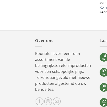
SAPP
Kom
€
4.9
Over ons
Laa
Bountiful levert een ruim
14
assortiment van de
mei
belangrijkste reformproducten
07
voor een schappelijke prijs.
mei
Telkens aangevuld met nieuwe
producten afgestemd op uw
30
behoeftes.
apr
22
apr