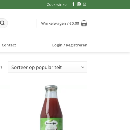
Zoek winkel
Winkelwagen /
€
0.00
Contact
Login / Registreren
Gesorteerd
n
op
populariteit