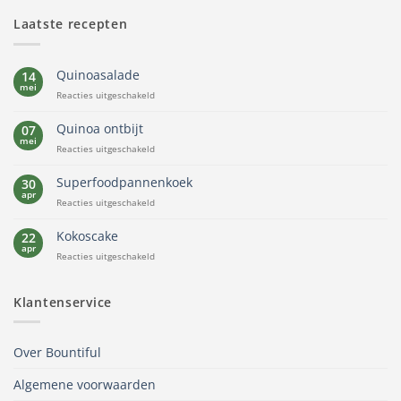
Laatste recepten
Quinoasalade
14
mei
voor
Reacties uitgeschakeld
Quinoasalade
Quinoa ontbijt
07
mei
voor
Reacties uitgeschakeld
Quinoa
ontbijt
Superfoodpannenkoek
30
apr
voor
Reacties uitgeschakeld
Superfoodpannenkoek
Kokoscake
22
apr
voor
Reacties uitgeschakeld
Kokoscake
Klantenservice
Over Bountiful
Algemene voorwaarden