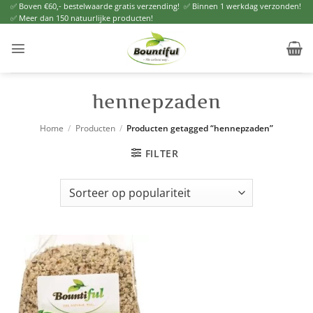
Ga
✅ Boven €60,- bestelwaarde gratis verzending! ✅ Binnen 1 werkdag verzonden!
✅ Meer dan 150 natuurlijke producten!
naar
inhoud
hennepzaden
Home
/
Producten
/
Producten getagged “hennepzaden”
FILTER