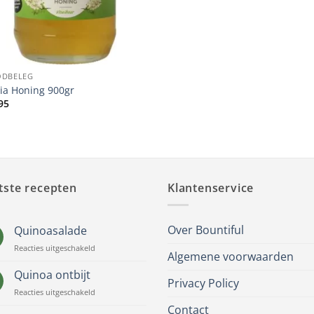
ODBELEG
ia Honing 900gr
95
tste recepten
Klantenservice
Over Bountiful
Quinoasalade
voor
Reacties uitgeschakeld
Algemene voorwaarden
Quinoasalade
Quinoa ontbijt
Privacy Policy
voor
Reacties uitgeschakeld
Quinoa
Contact