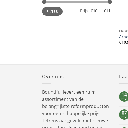
Min.
Max.
Prijs:
€10
—
€11
FILTER
prijs
prijs
+
BRO
Acac
€
10.
Over ons
Laa
Bountiful levert een ruim
14
assortiment van de
mei
belangrijkste reformproducten
07
voor een schappelijke prijs.
mei
Telkens aangevuld met nieuwe
producten afgestemd op uw