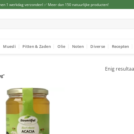
nen 1 werkdag verzonden! ✅ Meer dan 150 natuurlijke producten!
Muesli
Pitten & Zaden
Olie
Noten
Diverse
Recepten
Enig resultaa
ng”