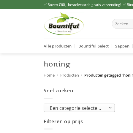
Ga
✅ Boven €60,- bestelwaarde gratis verzending! ✅ Bin
naar
inhoud
Zoeken
naar:
Alle producten
Bountiful Select
Sappen
honing
Home
/
Producten
/
Producten getagged “honi
Snel zoeken
Een categorie selecteren
Filteren op prijs