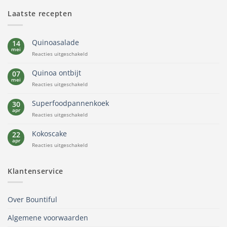
Laatste recepten
Quinoasalade
14
mei
voor
Reacties uitgeschakeld
Quinoasalade
Quinoa ontbijt
07
mei
voor
Reacties uitgeschakeld
Quinoa
ontbijt
Superfoodpannenkoek
30
apr
voor
Reacties uitgeschakeld
Superfoodpannenkoek
Kokoscake
22
apr
voor
Reacties uitgeschakeld
Kokoscake
Klantenservice
Over Bountiful
Algemene voorwaarden