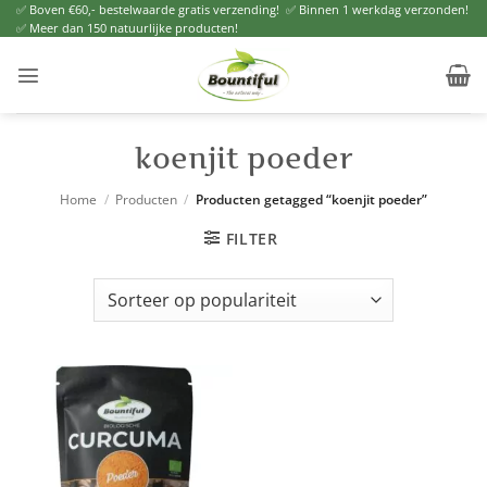
Ga
✅ Boven €60,- bestelwaarde gratis verzending! ✅ Binnen 1 werkdag verzonden!
✅ Meer dan 150 natuurlijke producten!
naar
inhoud
koenjit poeder
Home
/
Producten
/
Producten getagged “koenjit poeder”
FILTER