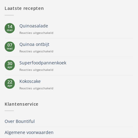
Laatste recepten
Quinoasalade
14
mei
voor
Reacties uitgeschakeld
Quinoasalade
Quinoa ontbijt
07
mei
voor
Reacties uitgeschakeld
Quinoa
ontbijt
Superfoodpannenkoek
30
apr
voor
Reacties uitgeschakeld
Superfoodpannenkoek
Kokoscake
22
apr
voor
Reacties uitgeschakeld
Kokoscake
Klantenservice
Over Bountiful
Algemene voorwaarden