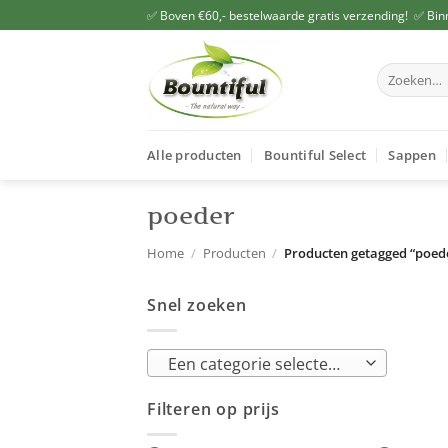
Ga
✅ Boven €60,- bestelwaarde gratis verzending! ✅ Bin
naar
inhoud
Zoeken
naar:
Alle producten
Bountiful Select
Sappen
poeder
Home
/
Producten
/
Producten getagged “poed
Snel zoeken
Een categorie selecteren
Filteren op prijs