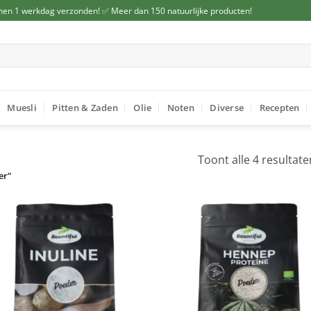
nen 1 werkdag verzonden! ✅ Meer dan 150 natuurlijke producten!
Muesli
Pitten & Zaden
Olie
Noten
Diverse
Recepten
Toont alle 4 resultate
er”