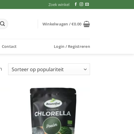
Zoek winkel
Winkelwagen /
€
0.00
Contact
Login / Registreren
Gesorteerd
n
op
populariteit