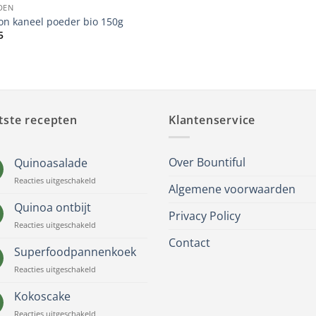
DEN
on kaneel poeder bio 150g
5
tste recepten
Klantenservice
Over Bountiful
Quinoasalade
voor
Reacties uitgeschakeld
Algemene voorwaarden
Quinoasalade
Quinoa ontbijt
Privacy Policy
voor
Reacties uitgeschakeld
Quinoa
Contact
ontbijt
Superfoodpannenkoek
voor
Reacties uitgeschakeld
Superfoodpannenkoek
Kokoscake
voor
Reacties uitgeschakeld