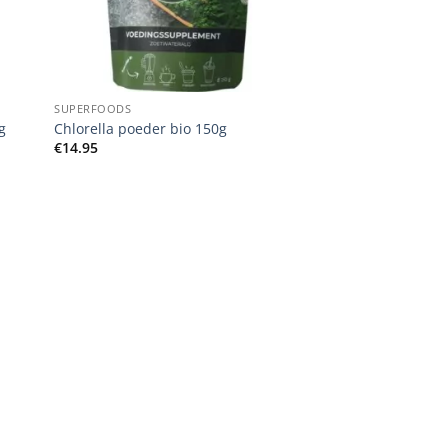
+
SUPERFOODS
g
Chlorella poeder bio 150g
€
14.95