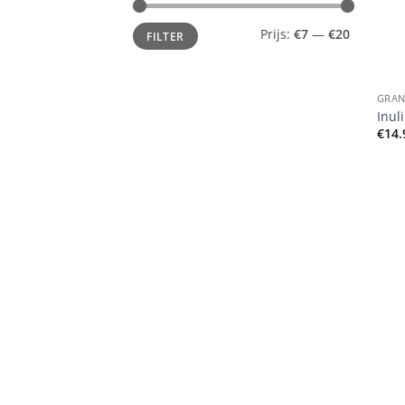
Min.
Max.
Prijs:
€7
—
€20
FILTER
prijs
prijs
+
GRAN
Inul
€
14.
+