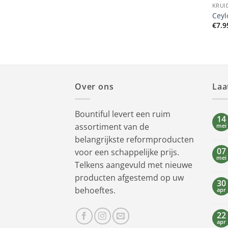
KRUI
Ceyl
€
7.9
Over ons
Laa
Bountiful levert een ruim
14
assortiment van de
mei
belangrijkste reformproducten
07
voor een schappelijke prijs.
mei
Telkens aangevuld met nieuwe
producten afgestemd op uw
30
behoeftes.
apr
22
apr