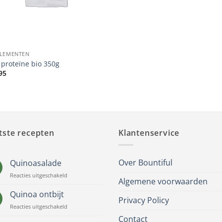
LEMENTEN
t proteïne bio 350g
95
tste recepten
Klantenservice
Over Bountiful
Quinoasalade
voor
Reacties uitgeschakeld
Algemene voorwaarden
Quinoasalade
Quinoa ontbijt
Privacy Policy
voor
Reacties uitgeschakeld
Quinoa
Contact