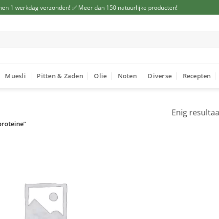
nen 1 werkdag verzonden! ✅ Meer dan 150 natuurlijke producten!
Muesli
Pitten & Zaden
Olie
Noten
Diverse
Recepten
Enig resultaa
proteine”