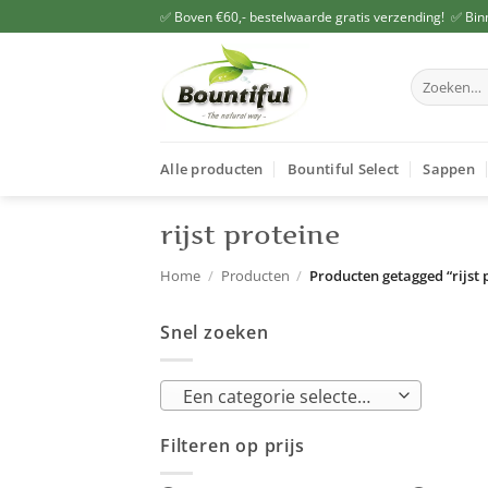
Ga
✅ Boven €60,- bestelwaarde gratis verzending! ✅ Bin
naar
inhoud
Zoeken
naar:
Alle producten
Bountiful Select
Sappen
rijst proteine
Home
/
Producten
/
Producten getagged “rijst 
Snel zoeken
Een categorie selecteren
Filteren op prijs