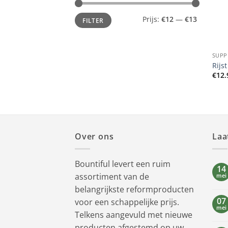
Min.
Max.
Prijs:
€12
—
€13
FILTER
prijs
prijs
+
SUPP
Rijs
€
12.
Over ons
Laa
Bountiful levert een ruim
14
assortiment van de
mei
belangrijkste reformproducten
07
voor een schappelijke prijs.
mei
Telkens aangevuld met nieuwe
producten afgestemd op uw