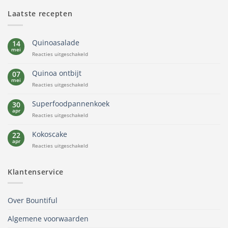
Laatste recepten
Quinoasalade
14
mei
voor
Reacties uitgeschakeld
Quinoasalade
Quinoa ontbijt
07
mei
voor
Reacties uitgeschakeld
Quinoa
ontbijt
Superfoodpannenkoek
30
apr
voor
Reacties uitgeschakeld
Superfoodpannenkoek
Kokoscake
22
apr
voor
Reacties uitgeschakeld
Kokoscake
Klantenservice
Over Bountiful
Algemene voorwaarden