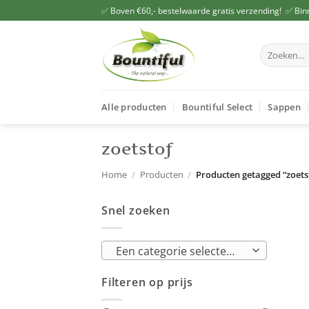
Ga
✅ Boven €60,- bestelwaarde gratis verzending! ✅ Bin
naar
inhoud
Zoeken
naar:
Alle producten
Bountiful Select
Sappen
zoetstof
Home
/
Producten
/
Producten getagged “zoets
Snel zoeken
Een categorie selecteren
Filteren op prijs