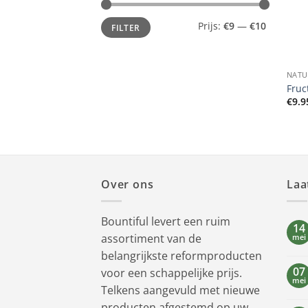
Min.
Max.
Prijs:
€9
—
€10
FILTER
prijs
prijs
+
NATU
Fruc
€
9.9
Over ons
Laa
Bountiful levert een ruim
14
assortiment van de
mei
belangrijkste reformproducten
07
voor een schappelijke prijs.
mei
Telkens aangevuld met nieuwe
producten afgestemd op uw