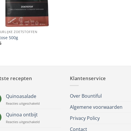
URLIJKE ZOETSTOFFEN
tose 500g
5
tste recepten
Klantenservice
Over Bountiful
Quinoasalade
voor
Reacties uitgeschakeld
Algemene voorwaarden
Quinoasalade
Quinoa ontbijt
Privacy Policy
voor
Reacties uitgeschakeld
Quinoa
Contact