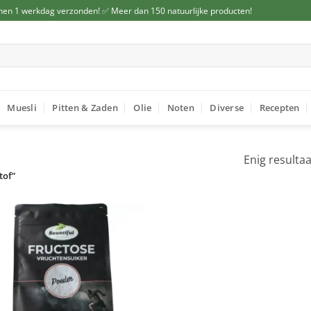
nen 1 werkdag verzonden! ✅ Meer dan 150 natuurlijke producten!
Muesli
Pitten & Zaden
Olie
Noten
Diverse
Recepten
Enig resultaa
tof”