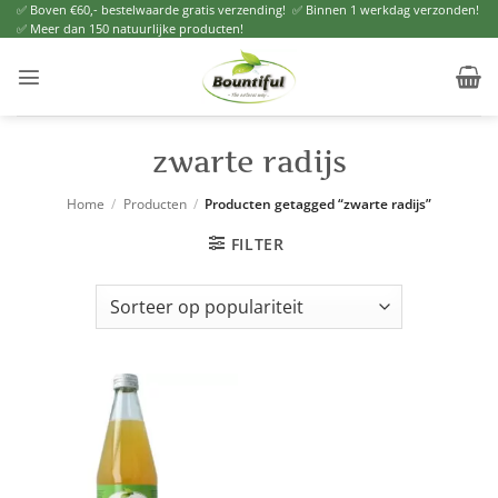
Ga
✅ Boven €60,- bestelwaarde gratis verzending! ✅ Binnen 1 werkdag verzonden!
✅ Meer dan 150 natuurlijke producten!
naar
inhoud
zwarte radijs
Home
/
Producten
/
Producten getagged “zwarte radijs”
FILTER