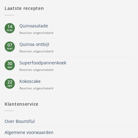
Laatste recepten
Quinoasalade
14
mei
voor
Reacties uitgeschakeld
Quinoasalade
Quinoa ontbijt
07
mei
voor
Reacties uitgeschakeld
Quinoa
ontbijt
Superfoodpannenkoek
30
apr
voor
Reacties uitgeschakeld
Superfoodpannenkoek
Kokoscake
22
apr
voor
Reacties uitgeschakeld
Kokoscake
Klantenservice
Over Bountiful
Algemene voorwaarden