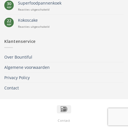
ontbijt
Superfoodpannenkoek
30
apr
voor
Reacties uitgeschakeld
Superfoodpannenkoek
Kokoscake
22
apr
voor
Reacties uitgeschakeld
Kokoscake
Klantenservice
Over Bountiful
Algemene voorwaarden
Privacy Policy
Contact
IDeal
Contact