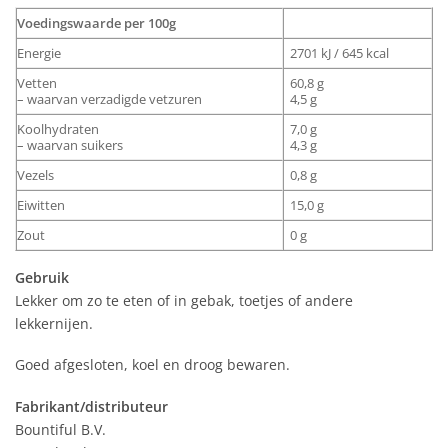
Voedingswaarde per 100g
Energie
2701 kJ / 645 kcal
Vetten
60,8 g
– waarvan verzadigde vetzuren
4,5 g
Koolhydraten
7,0 g
– waarvan suikers
4,3 g
Vezels
0,8 g
Eiwitten
15,0 g
Zout
0 g
Gebruik
Lekker om zo te eten of in gebak, toetjes of andere
lekkernijen.
Goed afgesloten, koel en droog bewaren.
Fabrikant/distributeur
Bountiful B.V.