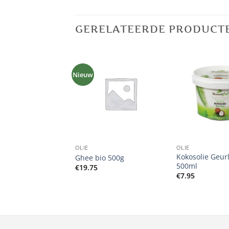
GERELATEERDE PRODUCT
Nieuw
+
+
OLIE
OLIE
ie Extra Virgin Bio
Kokosolie Geur
Ghee bio 500g
500ml
€
19.75
€
7.95