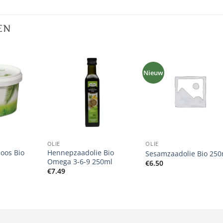
EN
Nieuw
+
+
OLIE
OLIE
loos Bio
Hennepzaadolie Bio
Sesamzaadolie Bio 250
Omega 3-6-9 250ml
€
6.50
€
7.49