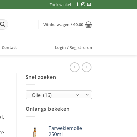
Zoek winkel
Winkelwagen /
€
0.00
Contact
Login / Registreren
Snel zoeken
Olie (16)
×
Onlangs bekeken
l,
Tarwekiemolie
te
250ml