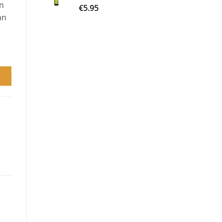
en
€
5.95
an