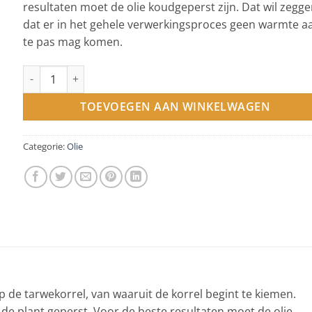
resultaten moet de olie koudgeperst zijn. Dat wil zegg
dat er in het gehele verwerkingsproces geen warmte a
te pas mag komen.
Tarwekiemolie 250ml aantal
TOEVOEGEN AAN WINKELWAGEN
Categorie:
Olie
p de tarwekorrel, van waaruit de korrel begint te kiemen.
de plant geperst. Voor de beste resultaten moet de olie