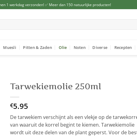
nen 1 werkdag verzonden! ✅ Meer dan 150 natuurlijke producten!
Muesli
Pitten & Zaden
Olie
Noten
Diverse
Recepten
Tarwekiemolie 250ml
5.95
€
De tarwekiem verschijnt als een vlekje op de tarwekorre
van waaruit de korrel begint te kiemen. Tarwekiemolie
wordt uit deze delen van de plant geperst. Voor de bes