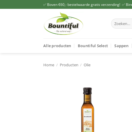
Ga
✅ Boven €60,- bestelwaarde gratis verzending! ✅ Bin
naar
inhoud
Zoeken
naar:
Alle producten
Bountiful Select
Sappen
Home
/
Producten
/
Olie