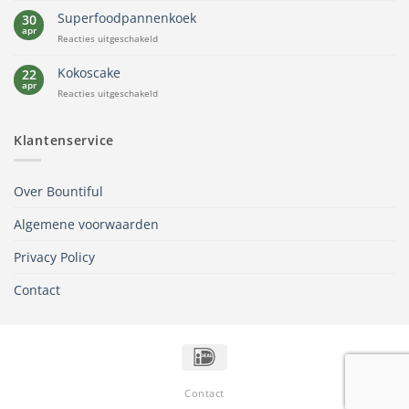
ontbijt
Superfoodpannenkoek
30
apr
voor
Reacties uitgeschakeld
Superfoodpannenkoek
Kokoscake
22
apr
voor
Reacties uitgeschakeld
Kokoscake
Klantenservice
Over Bountiful
Algemene voorwaarden
Privacy Policy
Contact
IDeal
Contact