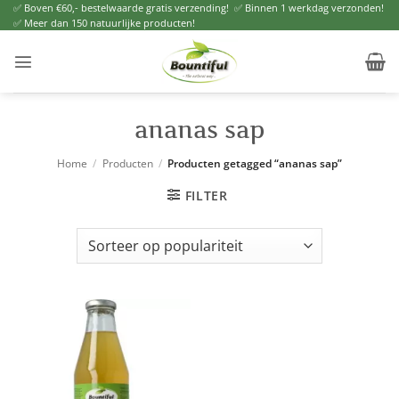
Ga
✅ Boven €60,- bestelwaarde gratis verzending! ✅ Binnen 1 werkdag verzonden!
✅ Meer dan 150 natuurlijke producten!
naar
inhoud
ananas sap
Home
/
Producten
/
Producten getagged “ananas sap”
FILTER