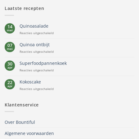
Laatste recepten
Quinoasalade
14
mei
voor
Reacties uitgeschakeld
Quinoasalade
Quinoa ontbijt
07
mei
voor
Reacties uitgeschakeld
Quinoa
ontbijt
Superfoodpannenkoek
30
apr
voor
Reacties uitgeschakeld
Superfoodpannenkoek
Kokoscake
22
apr
voor
Reacties uitgeschakeld
Kokoscake
Klantenservice
Over Bountiful
Algemene voorwaarden