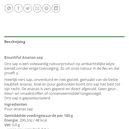
Beschrijving
Bountiful Ananas sap
Ons sap is een volwaardig natuurproduct op ambachtelijke wijze
bereid zonder enige toevoeging. Zo uit onze natuur in de fles en dat
proeft u.
Heerlijk vers sap, onverdund en niet gezoet, gemaakt van de beste
kwaliteit ananas. Koel en puur gedronken komt ons sap het best tot
zijn recht. De ananas is vers geperst en direct afgevuld. Geen geur-,
kleur- en smaakstoffen of conserveermiddel toegevoegd.
Ons sap is gepasteuriseerd.
Ingredienten
Puur ananas sap
Gemiddelde voedingswaarde per 100 g
Energie:
200,3 kJ / 48 kcal
Vet:
0,0 g