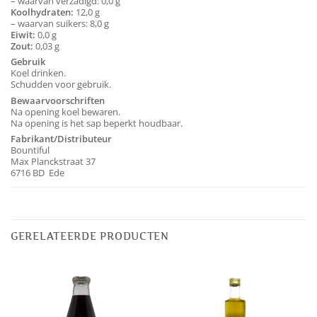
– waarvan verzadigd: 0,0 g
Koolhydraten:
12,0 g
– waarvan suikers: 8,0 g
Eiwit:
0,0 g
Zout:
0,03 g
Gebruik
Koel drinken.
Schudden voor gebruik.
Bewaarvoorschriften
Na opening koel bewaren.
Na opening is het sap beperkt houdbaar.
Fabrikant/Distributeur
Bountiful
Max Planckstraat 37
6716 BD Ede
GERELATEERDE PRODUCTEN