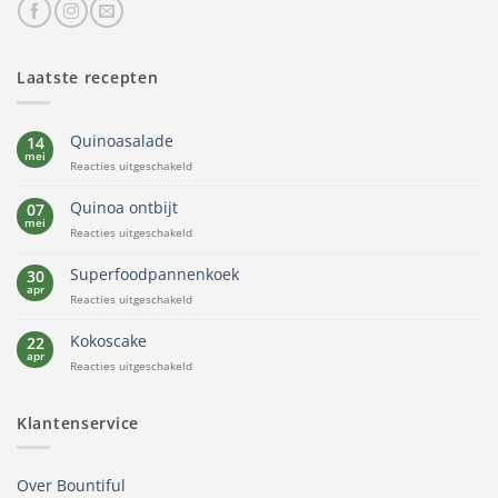
Laatste recepten
Quinoasalade
14
mei
voor
Reacties uitgeschakeld
Quinoasalade
Quinoa ontbijt
07
mei
voor
Reacties uitgeschakeld
Quinoa
ontbijt
Superfoodpannenkoek
30
apr
voor
Reacties uitgeschakeld
Superfoodpannenkoek
Kokoscake
22
apr
voor
Reacties uitgeschakeld
Kokoscake
Klantenservice
Over Bountiful