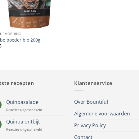
URVOEDING
be poeder bio 200g
5
tste recepten
Klantenservice
Over Bountiful
Quinoasalade
voor
Reacties uitgeschakeld
Algemene voorwaarden
Quinoasalade
Quinoa ontbijt
Privacy Policy
voor
Reacties uitgeschakeld
Quinoa
Contact