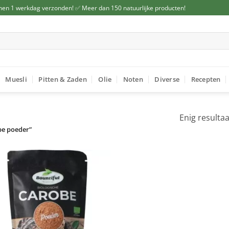
nen 1 werkdag verzonden! ✅ Meer dan 150 natuurlijke producten!
Muesli
Pitten & Zaden
Olie
Noten
Diverse
Recepten
Enig resultaa
be poeder”