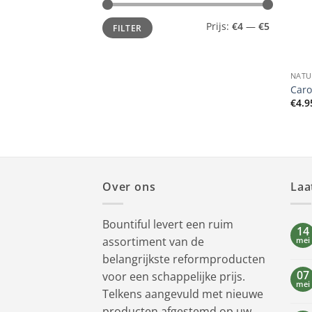
Min.
Max.
Prijs:
€4
—
€5
FILTER
prijs
prijs
+
NATU
Caro
€
4.9
Over ons
Laa
Bountiful levert een ruim
14
assortiment van de
mei
belangrijkste reformproducten
07
voor een schappelijke prijs.
mei
Telkens aangevuld met nieuwe
producten afgestemd op uw