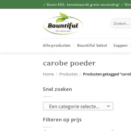
Ga
✅ Boven €60,- bestelwaarde gratis verzending! ✅ Bin
naar
inhoud
Zoeken
naar:
Alle producten
Bountiful Select
Sappen
carobe poeder
Home
/
Producten
/
Producten getagged “caro
Snel zoeken
Een categorie selecteren
Filteren op prijs