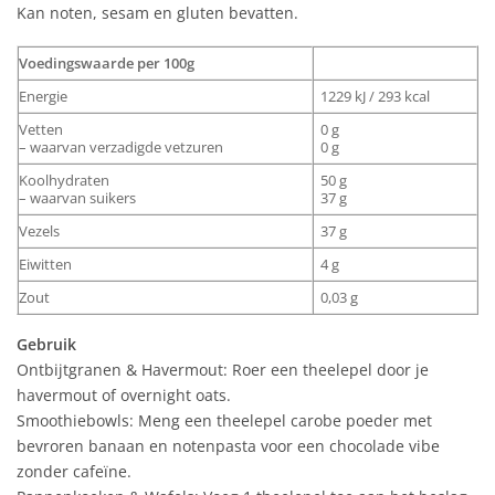
Kan noten, sesam en gluten bevatten.
Voedingswaarde per 100g
Energie
1229 kJ / 293 kcal
Vetten
0 g
– waarvan verzadigde vetzuren
0 g
Koolhydraten
50 g
– waarvan suikers
37 g
Vezels
37 g
Eiwitten
4 g
Zout
0,03 g
Gebruik
Ontbijtgranen & Havermout: Roer een theelepel door je
havermout of overnight oats.
Smoothiebowls: Meng een theelepel carobe poeder met
bevroren banaan en notenpasta voor een chocolade vibe
zonder cafeïne.