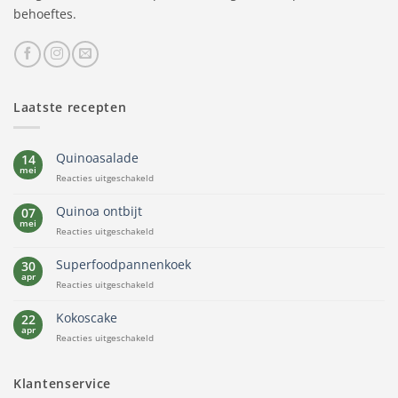
behoeftes.
Laatste recepten
Quinoasalade
14
mei
voor
Reacties uitgeschakeld
Quinoasalade
Quinoa ontbijt
07
mei
voor
Reacties uitgeschakeld
Quinoa
ontbijt
Superfoodpannenkoek
30
apr
voor
Reacties uitgeschakeld
Superfoodpannenkoek
Kokoscake
22
apr
voor
Reacties uitgeschakeld
Kokoscake
Klantenservice