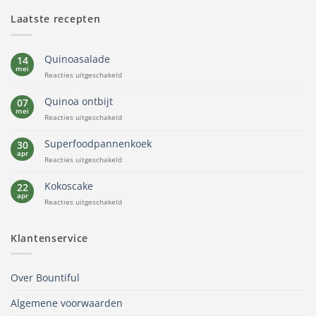
Laatste recepten
Quinoasalade
14
mei
voor
Reacties uitgeschakeld
Quinoasalade
Quinoa ontbijt
07
mei
voor
Reacties uitgeschakeld
Quinoa
ontbijt
Superfoodpannenkoek
30
apr
voor
Reacties uitgeschakeld
Superfoodpannenkoek
Kokoscake
22
apr
voor
Reacties uitgeschakeld
Kokoscake
Klantenservice
Over Bountiful
Algemene voorwaarden