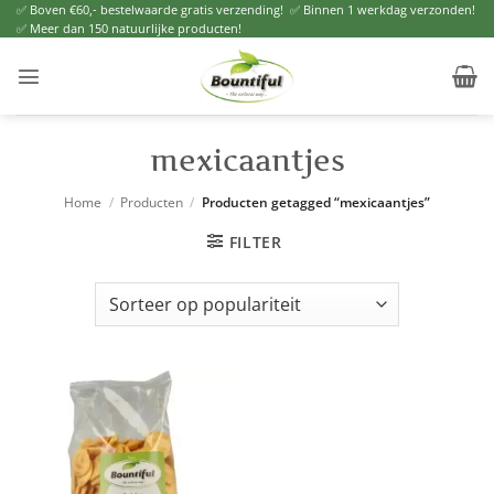
Ga
✅ Boven €60,- bestelwaarde gratis verzending! ✅ Binnen 1 werkdag verzonden!
✅ Meer dan 150 natuurlijke producten!
naar
inhoud
mexicaantjes
Home
/
Producten
/
Producten getagged “mexicaantjes”
FILTER