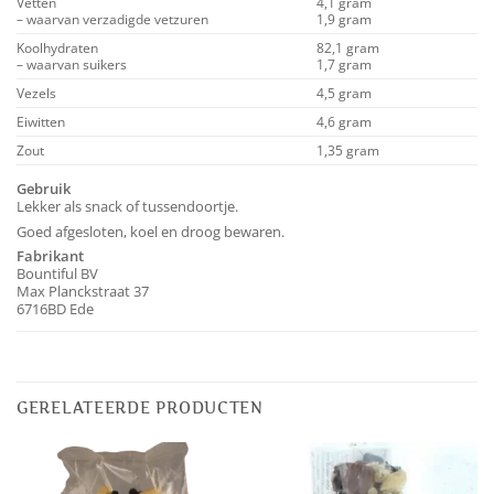
Vetten
4,1 gram
– waarvan verzadigde vetzuren
1,9 gram
Koolhydraten
82,1 gram
– waarvan suikers
1,7 gram
Vezels
4,5 gram
Eiwitten
4,6 gram
Zout
1,35 gram
Gebruik
Lekker als snack of tussendoortje.
Goed afgesloten, koel en droog bewaren.
Fabrikant
Bountiful BV
Max Planckstraat 37
6716BD Ede
GERELATEERDE PRODUCTEN