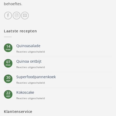
behoeftes.
Laatste recepten
Quinoasalade
14
mei
voor
Reacties uitgeschakeld
Quinoasalade
Quinoa ontbijt
07
mei
voor
Reacties uitgeschakeld
Quinoa
ontbijt
Superfoodpannenkoek
30
apr
voor
Reacties uitgeschakeld
Superfoodpannenkoek
Kokoscake
22
apr
voor
Reacties uitgeschakeld
Kokoscake
Klantenservice