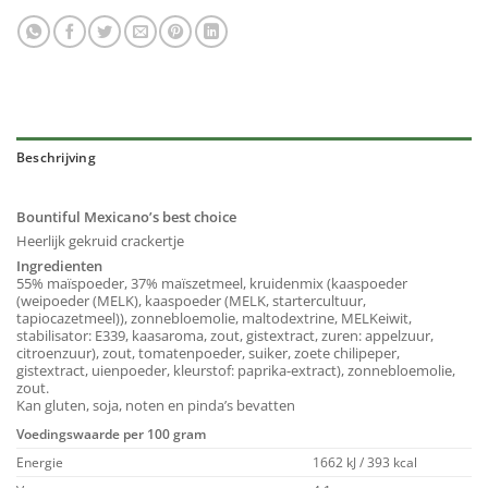
Beschrijving
Bountiful Mexicano’s best choice
Heerlijk gekruid crackertje
Ingredienten
55% maïspoeder, 37% maïszetmeel, kruidenmix (kaaspoeder
(weipoeder (MELK), kaaspoeder (MELK, startercultuur,
tapiocazetmeel)), zonnebloemolie, maltodextrine, MELKeiwit,
stabilisator: E339, kaasaroma, zout, gistextract, zuren: appelzuur,
citroenzuur), zout, tomatenpoeder, suiker, zoete chilipeper,
gistextract, uienpoeder, kleurstof: paprika-extract), zonnebloemolie,
zout.
Kan gluten, soja, noten en pinda’s bevatten
Voedingswaarde per 100 gram
Energie
1662 kJ / 393 kcal