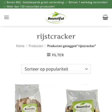
Ga
✅ Boven €60,- bestelwaarde gratis verzending! ✅ Binnen 1 werkdag verzonden!
✅ Meer dan 150 natuurlijke producten!
naar
inhoud
rijstcracker
Home
/
Producten
/
Producten getagged “rijstcracker”
FILTER