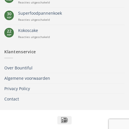
voor
Reacties uitgeschakeld
Quinoa
ontbijt
Superfoodpannenkoek
30
apr
voor
Reacties uitgeschakeld
Superfoodpannenkoek
Kokoscake
22
apr
voor
Reacties uitgeschakeld
Kokoscake
Klantenservice
Over Bountiful
Algemene voorwaarden
Privacy Policy
Contact
IDeal