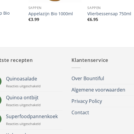
SAPPEN
SAPPEN
p Bio
Appelazijn Bio 1000ml
Vlierbessensap 750ml
€
3.99
€
6.95
tste recepten
Klantenservice
Over Bountiful
Quinoasalade
voor
Reacties uitgeschakeld
Algemene voorwaarden
Quinoasalade
Quinoa ontbijt
Privacy Policy
voor
Reacties uitgeschakeld
Quinoa
Contact
ontbijt
Superfoodpannenkoek
voor
Reacties uitgeschakeld
Superfoodpannenkoek