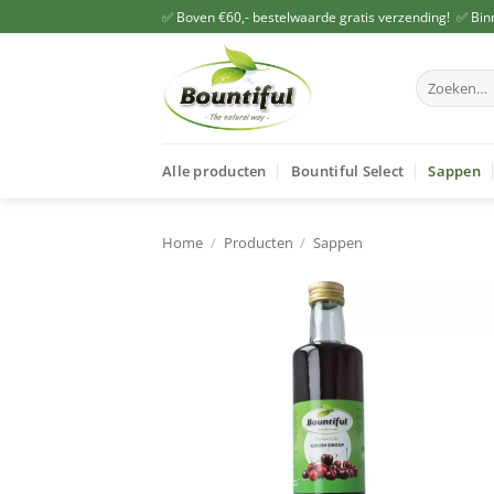
Ga
✅ Boven €60,- bestelwaarde gratis verzending! ✅ Bin
naar
inhoud
Zoeken
naar:
Alle producten
Bountiful Select
Sappen
Home
/
Producten
/
Sappen