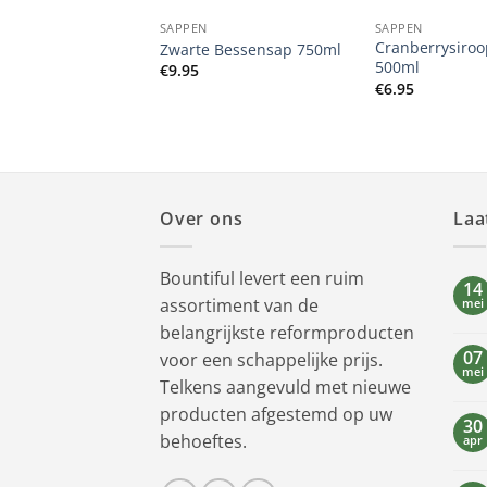
SAPPEN
SAPPEN
Cranberrysiroo
ap 750ml
Zwarte Bessensap 750ml
500ml
€
9.95
€
6.95
Over ons
Laa
Bountiful levert een ruim
14
assortiment van de
mei
belangrijkste reformproducten
07
voor een schappelijke prijs.
mei
Telkens aangevuld met nieuwe
producten afgestemd op uw
30
behoeftes.
apr