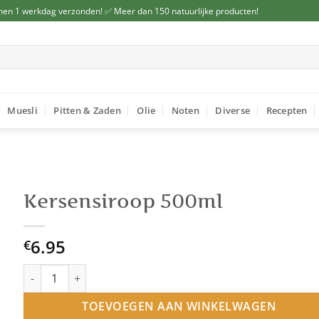
nen 1 werkdag verzonden! ✅ Meer dan 150 natuurlijke producten!
Muesli
Pitten & Zaden
Olie
Noten
Diverse
Recepten
Kersensiroop 500ml
6.95
€
Kersensiroop 500ml aantal
TOEVOEGEN AAN WINKELWAGEN