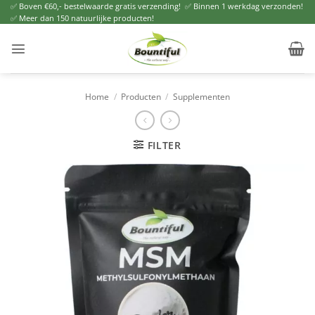
Ga
✅ Boven €60,- bestelwaarde gratis verzending! ✅ Binnen 1 werkdag verzonden!
✅ Meer dan 150 natuurlijke producten!
naar
inhoud
Home
/
Producten
/
Supplementen
FILTER