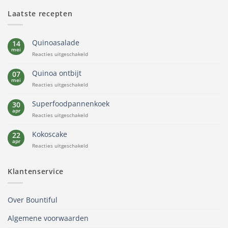
Laatste recepten
Quinoasalade
14
mei
voor
Reacties uitgeschakeld
Quinoasalade
Quinoa ontbijt
07
mei
voor
Reacties uitgeschakeld
Quinoa
ontbijt
Superfoodpannenkoek
30
apr
voor
Reacties uitgeschakeld
Superfoodpannenkoek
Kokoscake
22
apr
voor
Reacties uitgeschakeld
Kokoscake
Klantenservice
Over Bountiful
Algemene voorwaarden