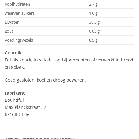
Koolhydraten
2,7 g
waarvan suikers
1,6 g
Eiwitten
30,3 g
Zout
0,03 g
Voedingsvezels
8,5 g
Gebruik
Eet als snack, in salade, ontbijtgerechten of verwerkt in brood
en gebak.
Goed gesloten, koel en droog bewaren.
Fabrikant
Bountiful
Max Planckstraat 37
6716BD Ede