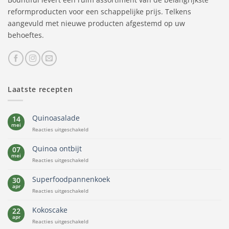
reformproducten voor een schappelijke prijs. Telkens
aangevuld met nieuwe producten afgestemd op uw
behoeftes.
Laatste recepten
Quinoasalade
14
mei
voor
Reacties uitgeschakeld
Quinoasalade
Quinoa ontbijt
07
mei
voor
Reacties uitgeschakeld
Quinoa
ontbijt
Superfoodpannenkoek
30
apr
voor
Reacties uitgeschakeld
Superfoodpannenkoek
Kokoscake
22
apr
voor
Reacties uitgeschakeld