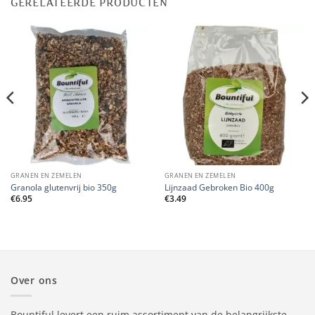
GERELATEERDE PRODUCTEN
GRANEN EN ZEMELEN
GRANEN EN ZEMELEN
Granola glutenvrij bio 350g
Lijnzaad Gebroken Bio 400g
€
6.95
€
3.49
Over ons
Bountiful levert een ruim assortiment van de belangrijkste