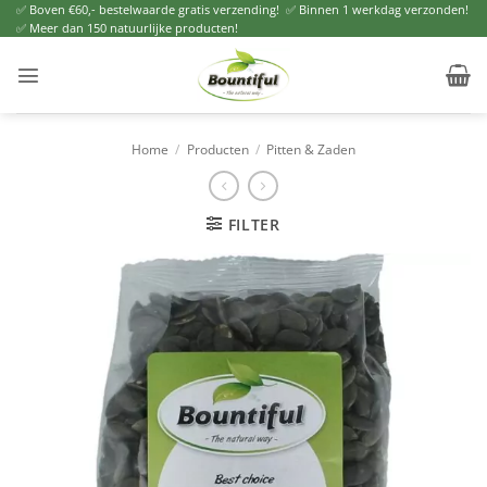
Ga
✅ Boven €60,- bestelwaarde gratis verzending! ✅ Binnen 1 werkdag verzonden!
✅ Meer dan 150 natuurlijke producten!
naar
inhoud
Home
/
Producten
/
Pitten & Zaden
FILTER